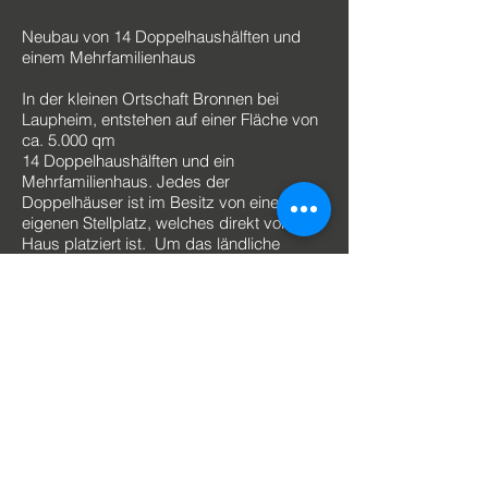
Neubau von 14 Doppelhaushälften und
einem Mehrfamilienhaus
In der kleinen Ortschaft Bronnen bei
Laupheim, entstehen auf einer Fläche von
ca. 5.000 qm
14 Doppelhaushälften und ein
Mehrfamilienhaus. Jedes der
Doppelhäuser ist im Besitz von einem
eigenen Stellplatz, welches direkt vor dem
Haus platziert ist. Um das ländliche
Ortsbild zu bewahren, wurde bei der
Planung sehr viel Wert auf eine Holzoptik
gelegt. Bei dem Mehrfamilienhaus wurde
auch an die älteren Mitmenschen gedacht.
Ein Aufzug sowie Barrierefreiheit sind in
der Planung schon mitberücksichtigt.
Zu Projekten